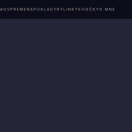
MOV
PREMENA
POKLADY
BYLINKY
SVIEČKY
O MNE